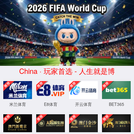
taptap点点(官方网站)有限公司-
taptap Sports
404
无法打开页面
哎呀，你访问的页面不存在了，您可以点击浏览
我们的网站
查看其他热门内容。
可能原因：
1、网络信号差
2、找不到请求的页面